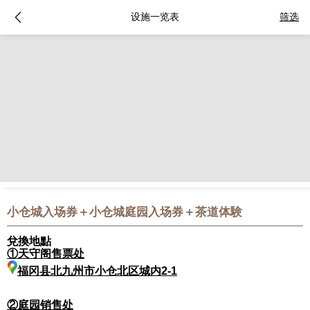
设施一览表
筛选
小仓城入场券＋小仓城庭园入场券＋茶道体験
兌換地點
①天守阁售票处
福冈县北九州市小仓北区城内2-1
②庭园销售处